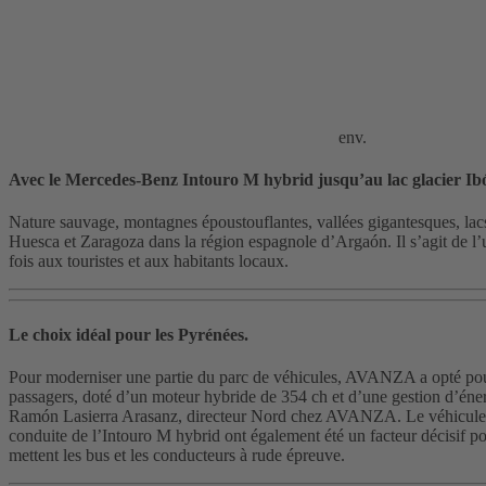
env.
Avec le Mercedes-Benz Intouro M hybrid jusqu’au lac glacier Ib
Nature sauvage, montagnes époustouflantes, vallées gigantesques, lac
Huesca et Zaragoza dans la région espagnole d’Argaón. Il s’agit de 
fois aux touristes et aux habitants locaux.
Le choix idéal pour les Pyrénées.
Pour moderniser une partie du parc de véhicules, AVANZA a opté pou
passagers, doté d’un moteur hybride de 354 ch et d’une gestion d’éner
Ramón Lasierra Arasanz, directeur Nord chez AVANZA. Le véhicule ma
conduite de l’Intouro M hybrid ont également été un facteur décisif pou
mettent les bus et les conducteurs à rude épreuve.