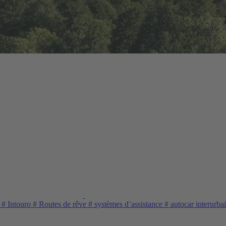
z
#
Intouro
#
Routes de rêve
#
systèmes d’assistance
#
autocar interurba