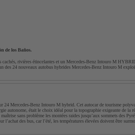
ón de los Baños.
s cachés, rivières étincelantes et un Mercedes-Benz Intouro M HYBRID q
l’un des 24 nouveaux autobus hybrides Mercedes-Benz Intouro M exploit
r 24 Mercedes-Benz Intouro M hybrid. Cet autocar de tourisme polyvale
gie autonome, était le choix idéal pour la topographie exigeante de la
îtrise sans problème les montées raides jusqu’aux sommets des Pyrénée
r l’achat des bus, car l’été, les températures élevées doivent être surmo