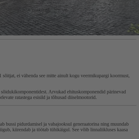
sõitjat, ei vähenda see mitte ainult kogu veermikupargi koormust,
rit sõidukikomponentidest. Arvukad ehituskomponendid pärinevad
evate ratastega esisild ja tõhusad diiselmootorid.
öötab bussi pidurdamisel ja vabajooksul generaatorina ning muundab
igub, kiirendab ja töötab tühikäigul. See võib linnaliikluses kaasa