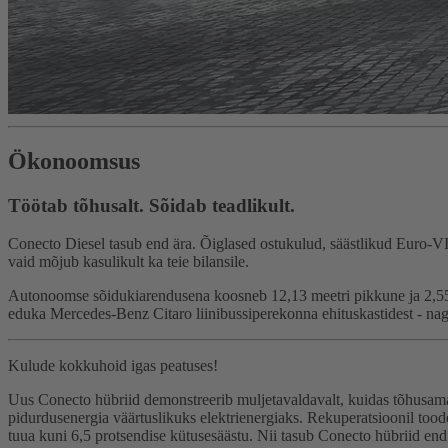
Ökonoomsus
Töötab tõhusalt. Sõidab teadlikult.
Conecto Diesel tasub end ära. Õiglased ostukulud, säästlikud Euro-VI
vaid mõjub kasulikult ka teie bilansile.
Autonoomse sõidukiarendusena koosneb 12,13 meetri pikkune ja 2,55 
eduka Mercedes-Benz Citaro liinibussiperekonna ehituskastidest - nagu
Kulude kokkuhoid igas peatuses!
Uus Conecto hübriid demonstreerib muljetavaldavalt, kuidas tõhusamalt
pidurdusenergia väärtuslikuks elektrienergiaks. Rekuperatsioonil toodet
tuua kuni 6,5 protsendise kütusesäästu. Nii tasub Conecto hübriid end