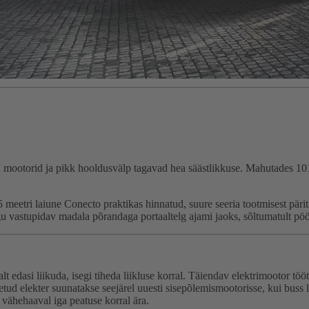
 mootorid ja pikk hooldusvälp tagavad hea säästlikkuse. Mahutades 101 
meetri laiune Conecto praktikas hinnatud, suure seeria tootmisest pä
 vastupidav madala põrandaga portaaltelg ajami jaoks, sõltumatult pöörl
 edasi liikuda, isegi tiheda liikluse korral. Täiendav elektrimootor t
ud elekter suunatakse seejärel uuesti sisepõlemismootorisse, kui buss li
 vähehaaval iga peatuse korral ära.