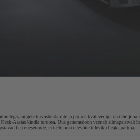
ttega, rangete turvastandardite ja parima kvaliteediga on neid juba 
 Kesk-Aasias kindla turuosa. Uus generatsioon veenab silmapaistvalt h
lustavad hea enesetunde, et teete oma ettevõtte tuleviku heaks parima.