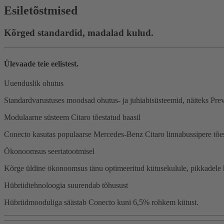
Esiletõstmised
Kõrged standardid, madalad kulud.
Ülevaade teie eelistest.
Uuenduslik ohutus
Standardvarustuses moodsad ohutus- ja juhiabisüsteemid, näiteks Prev
Modulaarne süsteem Citaro tõestatud baasil
Conecto kasutas populaarse Mercedes-Benz Citaro linnabussipere tõ
Ökonoomsus seeriatootmisel
Kõrge üldine ökonoomsus tänu optimeeritud kütusekulule, pikkadele ho
Hübriidtehnoloogia suurendab tõhusust
Hübriidmooduliga säästab Conecto kuni 6,5% rohkem kütust.