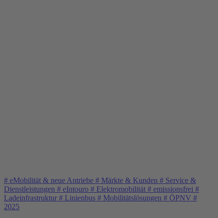
#
eMobilität & neue Antriebe
#
Märkte & Kunden
#
Service &
Dienstleistungen
#
eIntouro
#
Elektromobilität
#
emissionsfrei
#
Ladeinfrastruktur
#
Linienbus
#
Mobilitätslösungen
#
ÖPNV
#
2025