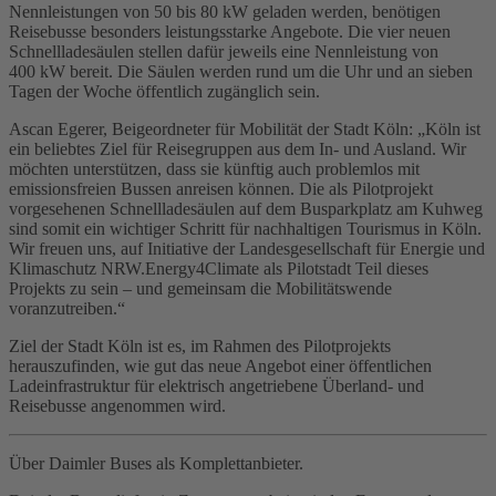
Nennleistungen von 50 bis 80 kW geladen werden, benötigen
Reisebusse besonders leistungsstarke Angebote. Die vier neuen
Schnellladesäulen stellen dafür jeweils eine Nennleistung von
400 kW bereit. Die Säulen werden rund um die Uhr und an sieben
Tagen der Woche öffentlich zugänglich sein.
Ascan Egerer, Beigeordneter für Mobilität der Stadt Köln: „Köln ist
ein beliebtes Ziel für Reisegruppen aus dem In- und Ausland. Wir
möchten unterstützen, dass sie künftig auch problemlos mit
emissionsfreien Bussen anreisen können. Die als Pilotprojekt
vorgesehenen Schnellladesäulen auf dem Busparkplatz am Kuhweg
sind somit ein wichtiger Schritt für nachhaltigen Tourismus in Köln.
Wir freuen uns, auf Initiative der Landesgesellschaft für Energie und
Klimaschutz NRW.Energy4Climate als Pilotstadt Teil dieses
Projekts zu sein – und gemeinsam die Mobilitätswende
voranzutreiben.“
Ziel der Stadt Köln ist es, im Rahmen des Pilotprojekts
herauszufinden, wie gut das neue Angebot einer öffentlichen
Ladeinfrastruktur für elektrisch angetriebene Überland- und
Reisebusse angenommen wird.
Über Daimler Buses als Komplettanbieter.