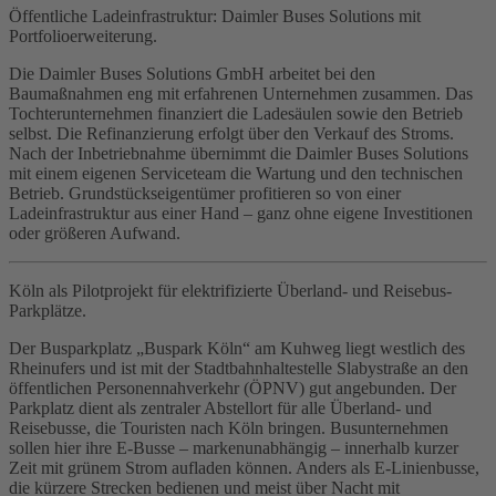
Öffentliche Ladeinfrastruktur: Daimler Buses Solutions mit
Portfolioerweiterung.
Die Daimler Buses Solutions GmbH arbeitet bei den
Baumaßnahmen eng mit erfahrenen Unternehmen zusammen. Das
Tochterunternehmen finanziert die Ladesäulen sowie den Betrieb
selbst. Die Refinanzierung erfolgt über den Verkauf des Stroms.
Nach der Inbetriebnahme übernimmt die Daimler Buses Solutions
mit einem eigenen Serviceteam die Wartung und den technischen
Betrieb. Grundstückseigentümer profitieren so von einer
Ladeinfrastruktur aus einer Hand – ganz ohne eigene Investitionen
oder größeren Aufwand.
Köln als Pilotprojekt für elektrifizierte Überland- und Reisebus-
Parkplätze.
Der Busparkplatz „Buspark Köln“ am Kuhweg liegt westlich des
Rheinufers und ist mit der Stadtbahnhaltestelle Slabystraße an den
öffentlichen Personennahverkehr (ÖPNV) gut angebunden. Der
Parkplatz dient als zentraler Abstellort für alle Überland- und
Reisebusse, die Touristen nach Köln bringen. Busunternehmen
sollen hier ihre E‑Busse – markenunabhängig – innerhalb kurzer
Zeit mit grünem Strom aufladen können. Anders als E‑Linienbusse,
die kürzere Strecken bedienen und meist über Nacht mit