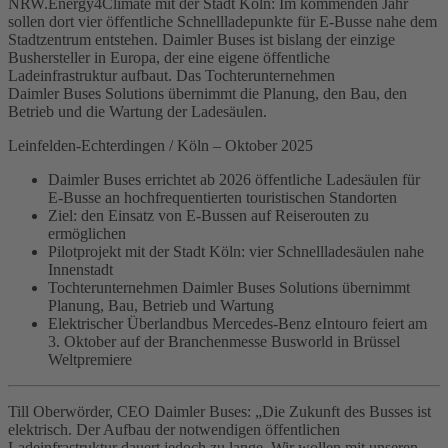
NRW.Energy4Climate mit der Stadt Köln: Im kommenden Jahr
sollen dort vier öffentliche Schnellladepunkte für E‑Busse nahe dem
Stadtzentrum entstehen. Daimler Buses ist bislang der einzige
Bushersteller in Europa, der eine eigene öffentliche
Ladeinfrastruktur aufbaut. Das Tochterunternehmen
Daimler Buses Solutions übernimmt die Planung, den Bau, den
Betrieb und die Wartung der Ladesäulen.
Leinfelden-Echterdingen / Köln – Oktober 2025
Daimler Buses errichtet ab 2026 öffentliche Ladesäulen für
E‑Busse an hochfrequentierten touristischen Standorten
Ziel: den Einsatz von E‑Bussen auf Reiserouten zu
ermöglichen
Pilotprojekt mit der Stadt Köln: vier Schnellladesäulen nahe
Innenstadt
Tochterunternehmen Daimler Buses Solutions übernimmt
Planung, Bau, Betrieb und Wartung
Elektrischer Überlandbus Mercedes‑Benz eIntouro feiert am
3. Oktober auf der Branchenmesse Busworld in Brüssel
Weltpremiere
Till Oberwörder, CEO Daimler Buses: „Die Zukunft des Busses ist
elektrisch. Der Aufbau der notwendigen öffentlichen
Ladeinfrastruktur dauert jedoch zu lange. Wir wollen mit unseren