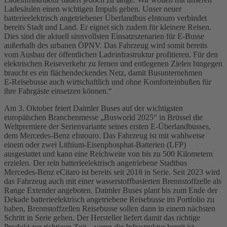
Ladesäulen einen wichtigen Impuls geben. Unser neuer
batterieelektrisch angetriebener Überlandbus eIntouro verbindet
bereits Stadt und Land. Er eignet sich zudem für kleinere Reisen.
Dies sind die aktuell sinnvollsten Einsatzszenarien für E‑Busse
außerhalb des urbanen ÖPNV. Das Fahrzeug wird somit bereits
vom Ausbau der öffentlichen Ladeinfrastruktur profitieren. Für den
elektrischen Reiseverkehr zu fernen und entlegenen Zielen hingegen
braucht es ein flächendeckendes Netz, damit Busunternehmen
E‑Reisebusse auch wirtschaftlich und ohne Komforteinbußen für
ihre Fahrgäste einsetzen können.“
Am 3. Oktober feiert Daimler Buses auf der wichtigsten
europäischen Branchenmesse „Busworld 2025“ in Brüssel die
Weltpremiere der Serienvariante seines ersten E‑Überlandbusses,
dem Mercedes‑Benz eIntouro. Das Fahrzeug ist mit wahlweise
einem oder zwei Lithium-Eisenphosphat-Batterien (LFP)
ausgestattet und kann eine Reichweite von bis zu 500 Kilometern
erzielen. Der rein batterieelektrisch angetriebene Stadtbus
Mercedes‑Benz eCitaro ist bereits seit 2018 in Serie. Seit 2023 wird
das Fahrzeug auch mit einer wasserstoffbasierten Brennstoffzelle als
Range Extender angeboten. Daimler Buses plant bis zum Ende der
Dekade batterieelektrisch angetriebene Reisebusse im Portfolio zu
haben, Brennstoffzellen Reisebusse sollen dann in einem nächsten
Schritt in Serie gehen. Der Hersteller liefert damit das richtige
Produkt zur richtigen Zeit – wenn die Infrastruktur bereit ist.