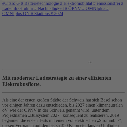
eCitaro G
#
Batterietechnologie
#
Elektromobilität
#
emissionsfrei
#
Ladeinfrastruktur
#
Nachhaltigkeit
#
ÖPNV
#
OMNIplus
#
OMNIplus ON
#
Stadtbus
#
2024
ca.
Mit moderner Ladestrategie zu einer effizienten
Elektrobusflotte.
Als eine der ersten großen Städte der Schweiz hat sich Basel schon
vor einigen Jahren dazu entschieden, bis 2027 einen klimaneutralen
öV, wie der ÖPNV in der Schweiz genannt wird, unter dem
Projektnamen „Bussystem 2027“ konsequent zu realisieren. 2019
begannen die ersten Tests mit einem vollelektrischen „Stromnibus“,
dessen Verbrauch auf den bis zu 350 Kilometer langen Umläufen