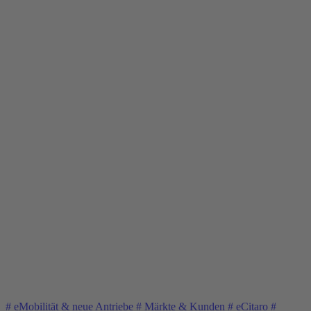
#
eMobilität & neue Antriebe
#
Märkte & Kunden
#
eCitaro
#