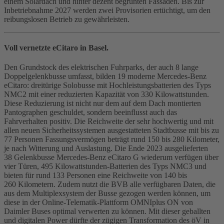
einem Solardach und hinter dezent begrünten Fassaden. Bis zur
Inbetriebnahme 2027 werden zwei Provisorien ertüchtigt, um den
reibungslosen Betrieb zu gewährleisten.
Voll vernetzte eCitaro in Basel.
Den Grundstock des elektrischen Fuhrparks, der auch 8 lange
Doppelgelenkbusse umfasst, bilden 19 moderne Mercedes‑Benz
eCitaro: dreitürige Solobusse mit Hochleistungsbatterien des Typs
NMC2 mit einer reduzierten Kapazität von 330 Kilowattstunden.
Diese Reduzierung ist nicht nur dem auf dem Dach montierten
Pantographen geschuldet, sondern beeinflusst auch das
Fahrverhalten positiv. Die Reichweite der sehr hochwertig und mit
allen neuen Sicherheitssystemen ausgestatteten Stadtbusse mit bis zu
77 Personen Fassungsvermögen beträgt rund 150 bis 280 Kilometer,
je nach Witterung und Auslastung. Die Ende 2023 ausgelieferten
38 Gelenkbusse Mercedes‑Benz eCitaro G wiederum verfügen über
vier Türen, 495 Kilowattstunden-Batterien des Typs NMC3 und
bieten für rund 133 Personen eine Reichweite von 140 bis
260 Kilometern. Zudem nutzt die BVB alle verfügbaren Daten, die
aus dem Multiplexsystem der Busse gezogen werden können, um
diese in der Online-Telematik-Plattform OMNIplus ON von
Daimler Buses optimal verwerten zu können. Mit dieser geballten
und digitalen Power dürfte der zügigen Transformation des öV in