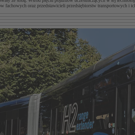
ały ze sobą. Wśród pięciu pojazdów uczestniczących w tej technologi
w fachowych oraz przedstawicieli przedsiębiorstw transportowych i ic