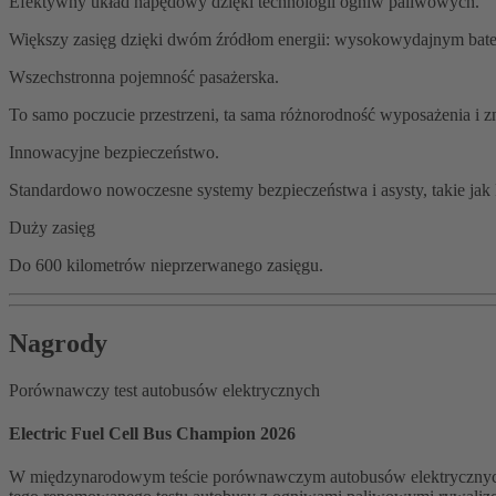
Efektywny układ napędowy dzięki technologii ogniw paliwowych.
Większy zasięg dzięki dwóm źródłom energii: wysokowydajnym bat
Wszechstronna pojemność pasażerska.
To samo poczucie przestrzeni, ta sama różnorodność wyposażenia i z
Innowacyjne bezpieczeństwo.
Standardowo nowoczesne systemy bezpieczeństwa i asysty, takie jak P
Duży zasięg
Do 600 kilometrów nieprzerwanego zasięgu.
Nagrody
Porównawczy test autobusów elektrycznych
Electric Fuel Cell Bus Champion 2026
W międzynarodowym teście porównawczym autobusów elektrycznych, 