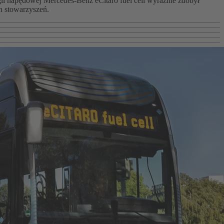
i napędowej Mercedes-Benz eCitaro fuel cell wyraźnie zdobył
h stowarzyszeń.