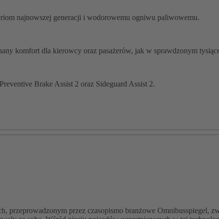
eriom najnowszej generacji i wodorowemu ogniwu paliwowemu.
nany komfort dla kierowcy oraz pasażerów, jak w sprawdzonym tysiące
reventive Brake Assist 2 oraz Sideguard Assist 2.
przeprowadzonym przez czasopismo branżowe Omnibusspiegel, zwycięż