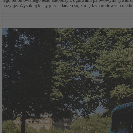
tego renomowanego testu autobusy z ogniwami paliwowymi rywalizow
pozycję. Wysokiej klasy jury składało się z międzynarodowych medió