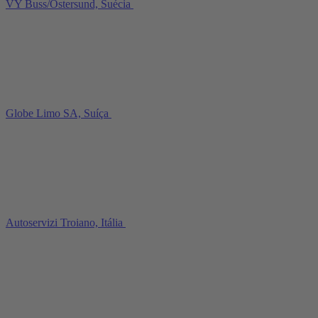
VY Buss/Östersund, Suécia
Globe Limo SA, Suíça
Autoservizi Troiano, Itália