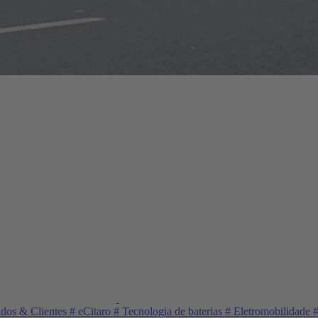
dos & Clientes
#
eCitaro
#
Tecnologia de baterias
#
Eletromobilidade