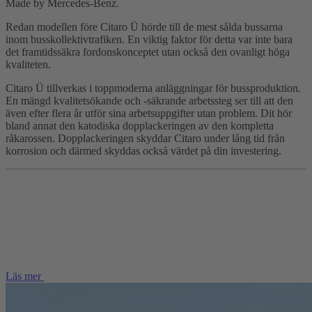
Made by Mercedes-Benz.
Redan modellen före Citaro Ü hörde till de mest sålda bussarna
inom busskollektivtrafiken. En viktig faktor för detta var inte bara
det framtidssäkra fordonskonceptet utan också den ovanligt höga
kvaliteten.
Citaro Ü tillverkas i toppmoderna anläggningar för bussproduktion.
En mängd kvalitetsökande och -säkrande arbetssteg ser till att den
även efter flera år utför sina arbetsuppgifter utan problem. Dit hör
bland annat den katodiska dopplackeringen av den kompletta
råkarossen. Dopplackeringen skyddar Citaro under lång tid från
korrosion och därmed skyddas också värdet på din investering.
Läs mer