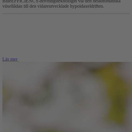
BlueEFFICIENCY-drivningsteknologin via den helautomatiska
växellådan till den vidareutvecklade hypoidaxeldriften.
Läs mer