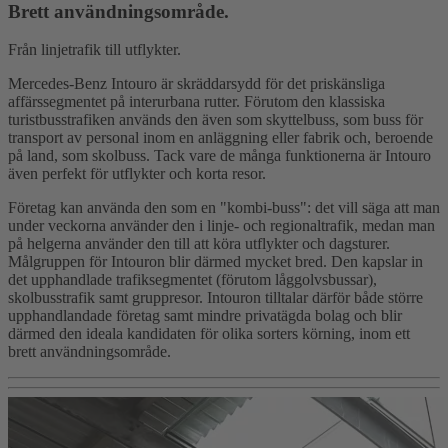
Brett användningsområde.
Från linjetrafik till utflykter.
Mercedes-Benz Intouro är skräddarsydd för det priskänsliga
affärssegmentet på interurbana rutter. Förutom den klassiska
turistbusstrafiken används den även som skyttelbuss, som buss för
transport av personal inom en anläggning eller fabrik och, beroende
på land, som skolbuss. Tack vare de många funktionerna är Intouro
även perfekt för utflykter och korta resor.
Företag kan använda den som en "kombi-buss": det vill säga att man
under veckorna använder den i linje- och regionaltrafik, medan man
på helgerna använder den till att köra utflykter och dagsturer.
Målgruppen för Intouron blir därmed mycket bred. Den kapslar in
det upphandlade trafiksegmentet (förutom låggolvsbussar),
skolbusstrafik samt gruppresor. Intouron tilltalar därför både större
upphandlandade företag samt mindre privatägda bolag och blir
därmed den ideala kandidaten för olika sorters körning, inom ett
brett användningsområde.