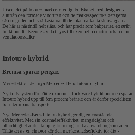
Utseendet på Intouro markerar tydligt budskapet med designen -
alltifrån den formade vindrutan och de märkesspecifika detaljerna
såsom grillen och strålkastarna till de raka markanta sidoväggarna.
De här är nästintill helt släta, och har precis som bakpartiet, ett strikt
funktionellt utseende - vilket syns till exempel på motorluckan utan
ventilationsgaller.
Intouro hybrid
Bromsa sparar pengar.
Mer effektiv - den nya Mercedes-Benz Intouro hybrid.
Nytt drivsystem för bättre ekonomi. Tack vare hybridmodulen sparar
Intouro hybrid upp till fem procent bränsle och är därför specialisten
för interurbana transporter.
Nya Mercedes-Benz Intouro hybrid ger dig en enastående
effektivitet. Med sin kostnadseffektivitet, mångsidighet och
tillförlitlighet är den lämplig för många olika användningsområden.
Tillägget av en elmotor gör den mer kostnadseffektiv för dig -