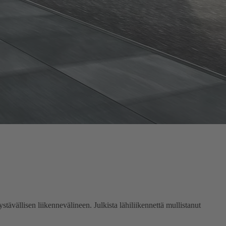
ävällisen liikennevälineen. Julkista lähiliikennettä mullistanut