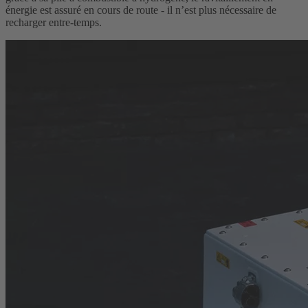
énergie est assuré en cours de route - il n’est plus nécessaire de
recharger entre-temps.