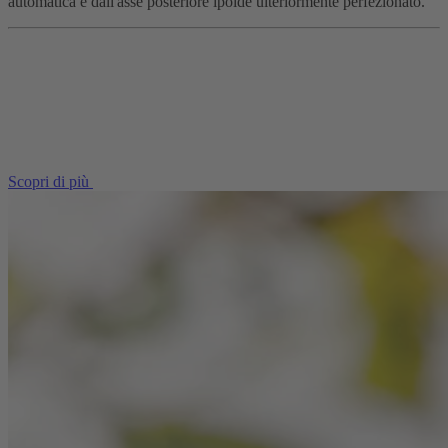
automatica e dall'asse posteriore ipoide ulteriormente perfezionato.
Scopri di più