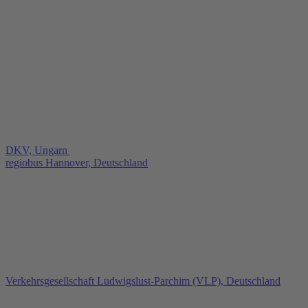
DKV, Ungarn
regiobus Hannover, Deutschland
Verkehrsgesellschaft Ludwigslust‑Parchim (VLP), Deutschland