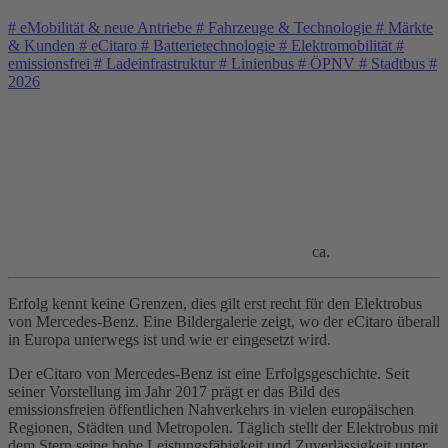
#
eMobilität & neue Antriebe
#
Fahrzeuge & Technologie
#
Märkte
& Kunden
#
eCitaro
#
Batterietechnologie
#
Elektromobilität
#
emissionsfrei
#
Ladeinfrastruktur
#
Linienbus
#
ÖPNV
#
Stadtbus
#
2026
ca.
Erfolg kennt keine Grenzen, dies gilt erst recht für den Elektrobus
von Mercedes‑Benz. Eine Bildergalerie zeigt, wo der eCitaro überall
in Europa unterwegs ist und wie er eingesetzt wird.
Der eCitaro von Mercedes‑Benz ist eine Erfolgsgeschichte. Seit
seiner Vorstellung im Jahr 2017 prägt er das Bild des
emissionsfreien öffentlichen Nahverkehrs in vielen europäischen
Regionen, Städten und Metropolen. Täglich stellt der Elektrobus mit
dem Stern seine hohe Leistungsfähigkeit und Zuverlässigkeit unter