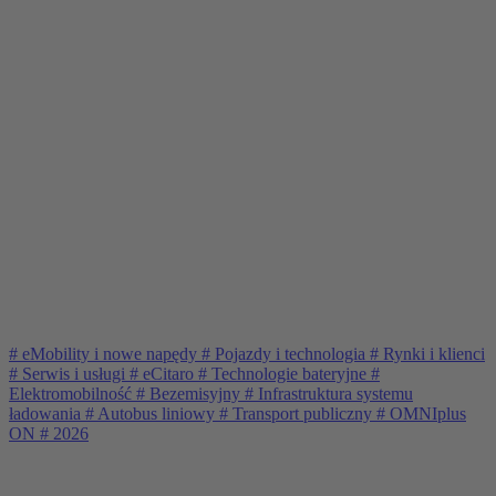
#
eMobility i nowe napędy
#
Pojazdy i technologia
#
Rynki i klienci
#
Serwis i usługi
#
eCitaro
#
Technologie bateryjne
#
Elektromobilność
#
Bezemisyjny
#
Infrastruktura systemu
ładowania
#
Autobus liniowy
#
Transport publiczny
#
OMNIplus
ON
#
2026