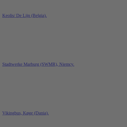
Keolis/ De Lijn (Belgia).
Stadtwerke Marburg (SWMR), Niemcy.
Vikingbus, Køge (Dania).