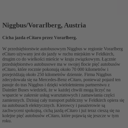
Niggbus/Vorarlberg, Austria
Cicha jazda eCitaro przez Vorarlberg.
W przedsiębiorstwie autobusowym Niggbus w regionie Vorarlberg
eCitaro używany jest do jazdy w ruchu miejskim w Feldkirch,
drugim co do wielkości mieście w kraju związkowym. Łącznie
przedsiębiorstwo autobusowe ma w swojej flocie pięć autobusów
eCitaro, które rocznie pokonują około 70 000 kilometrów i
przejeżdżają około 250 kilometrów dziennie. Firma Niggbus
zdecydowała się na Mercedes-Benz eCitaro, ponieważ pojazd ten
pasuje do tras Niggbus i dzięki wieloletniemu partnerstwu z
Daimler Buses wiedzieli, że w każdej chwili mogą liczyć na
wsparcie w zakresie usług warsztatowych i zamawiania części
zamiennych. Dzisiaj cały transport publiczny w Feldkirch opiera się
na autobusach elektrycznych. Kierowcy i pasażerowie są
zachwyceni spokojną, cichą jazdą eCitaro i już teraz cieszą się na
kolejne pięć autobusów eCitaro, które pojawią się jeszcze w tym
roku.