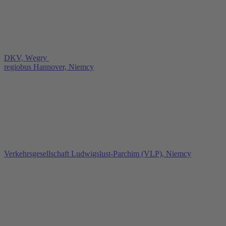
DKV, Węgry
regiobus Hannover, Niemcy
Verkehrsgesellschaft Ludwigslust-Parchim (VLP), Niemcy