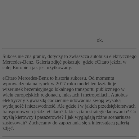
ok.
Sukces nie zna granic, dotyczy to zwłaszcza autobusu elektrycznego
Mercedes-Benz. Galeria zdjęć pokazuje, gdzie eCitaro jeździ w
całej Europie i jak jest użytkowany.
eCitaro Mercedes-Benz to historia sukcesu. Od momentu
wprowadzenia na rynek w 2017 roku model ten kształtuje
wizerunek bezemisyjnego lokalnego transportu publicznego w
wielu europejskich regionach, miastach i metropoliach. Autobus
elektryczny z gwiazdą codziennie udowadnia swoją wysoką
wydajność i niezawodność. Ale gdzie i w jakich przedsiębiorstwach
transportowych jeździ eCitaro? Jakie są tam strategie ładowania? Co
myślą kierowcy i pasażerowie? I jak wyglądają różne scenariusze
zastosowań? Zachęcamy do zapoznania się z interesującą galerią
zdjęć.