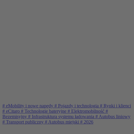
#
eMobility i nowe napędy
#
Pojazdy i technologia
#
Rynki i klienci
#
eCitaro
#
Technologie bateryjne
#
Elektromobilność
#
Bezemisyjny
#
Infrastruktura systemu ładowania
#
Autobus liniowy
#
Transport publiczny
#
Autobus miejski
#
2026